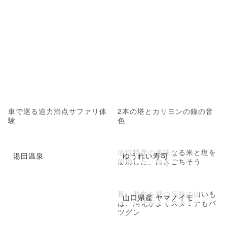
車で巡る迫力満点サファリ体
2本の塔とカリヨンの鐘の音
験
色
地域特産の美味なる米と塩を
湯田温泉
ゆうれい寿司
使用した、白きごちそう
長い歴史を持つ伝統の山いも
山口県産 ヤマノイモ
は、消化がよくスタミナもバ
ツグン