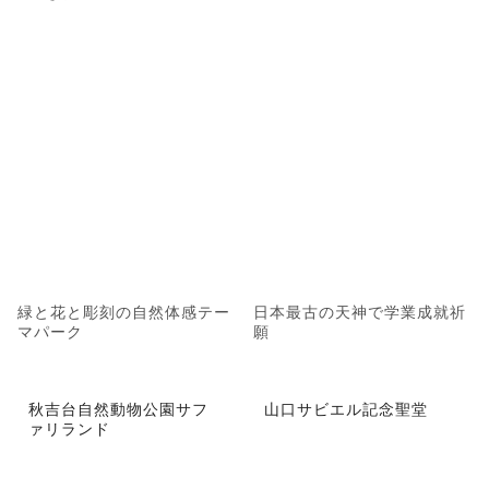
緑と花と彫刻の自然体感テー
日本最古の天神で学業成就祈
マパーク
願
秋吉台自然動物公園サフ
山口サビエル記念聖堂
ァリランド