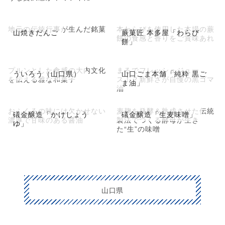
地元の伝統行事が生んだ銘菓
本わらびを使用した本場の蕨
山焼きだんご
蕨菓匠 本多屋「わらび
餅の食感と香りをご賞味あれ
餅」
プルンとした食感の大内文化
まるでフレッシュジュー
ういろう（山口県）
山口ごま本舗「純粋 黒ご
を伝える雅な和菓子
ス！？新鮮さが自慢の黒ゴマ
ま油」
油
おふくろの味には欠かせない
麦麹を発酵＆熟成させた伝統
礒金醸造「かけしょう
礒金醸造「生麦味噌」
濃厚で甘味のある醤油
製法でつくる酵母が生き
ゆ」
た“生”の味噌
山口県