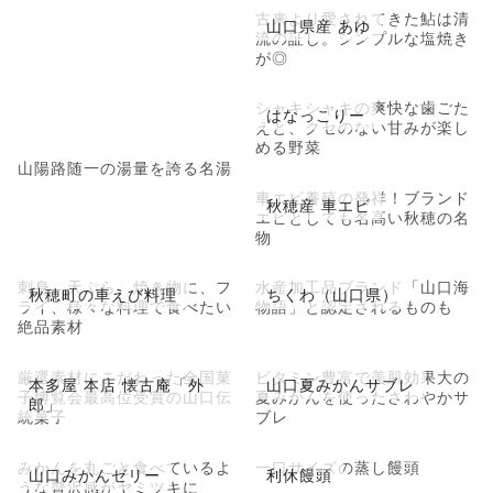
古来より愛されてきた鮎は清
山口県産 あゆ
流の証し。シンプルな塩焼き
が◎
シャキシャキの爽快な歯ごた
はなっこりー
えと、クセのない甘みが楽し
める野菜
山陽路随一の湯量を誇る名湯
車エビ養殖の発祥！ブランド
秋穂産 車エビ
エビとしても名高い秋穂の名
物
刺身、天ぷら、焼き物に、フ
水産加工品ブランド「山口海
秋穂町の車えび料理
ちくわ（山口県）
ライ、様々な料理で食べたい
物語」と認定されるものも
絶品素材
厳選素材にこだわった全国菓
ビタミン豊富で美肌効果大の
本多屋 本店 懐古庵「外
山口夏みかんサブレ
子博覧会最高位受賞の山口伝
夏みかんを使ったさわやかサ
郎」
統菓子
ブレ
みかんを丸ごと食べているよ
一口サイズの蒸し饅頭
山口みかんゼリー
利休饅頭
うな贅沢感がヤミツキに