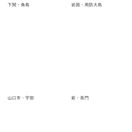
下関・角島
岩国・周防大島
山口市・宇部
萩・長門