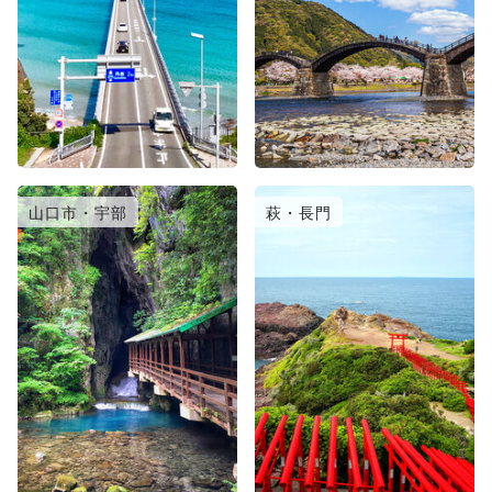
山口市・宇部
萩・長門