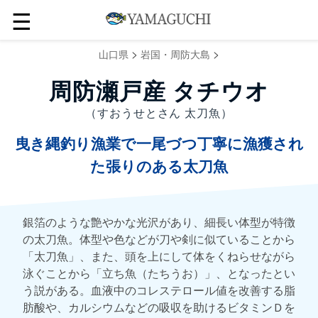
☰
>
>
山口県
岩国・周防大島
周防瀬戸産 タチウオ
（すおうせとさん 太刀魚）
曳き縄釣り漁業で一尾づつ丁寧に漁獲され
た張りのある太刀魚
銀箔のような艶やかな光沢があり、細長い体型が特徴
の太刀魚。体型や色などが刀や剣に似ていることから
「太刀魚」、また、頭を上にして体をくねらせながら
泳ぐことから「立ち魚（たちうお）」、となったとい
う説がある。血液中のコレステロール値を改善する脂
肪酸や、カルシウムなどの吸収を助けるビタミンＤを