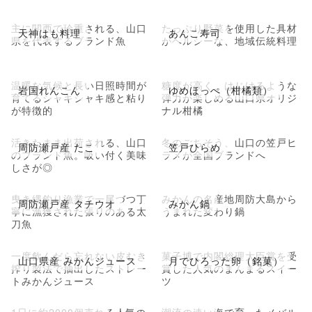
主に関西で珍重される、山口
たっぷり野菜を使用した具材
天神はも料理
あんこ寿司
県を代表するブランド魚
がヘルシーな、地域伝統料理
温暖な気候と長い日照時間が
糖度が高く、はじけるような
岩国れんこん
ゆめほっぺ（柑橘類）
育てるシャキシャキ感と粘り
弾力が楽しめる山口県オリジ
が特徴的
ナル柑橘
活きたまま出荷される、山口
冬のごちそう、山口の笠戸ヒ
周防瀬戸産 たこ
笠戸ひらめ
のブランド魚。吸い付く美味
ラメが全国ブランドへ
しさが◎
曳き縄釣り漁業で一尾づつ丁
みかんの名産地周防大島から
周防瀬戸産 タチウオ
みかん鍋
寧に漁獲された張りのある太
うまれた変わり鍋
刀魚
一度飲んだら忘れない皮むき
菓子博で内閣総理大臣賞を受
山口県産 みかんジュース
月でひろった卵（銘菓）
搾り製法で抽出したストレー
賞した人気のまんまるスイー
トみかんジュース
ツ