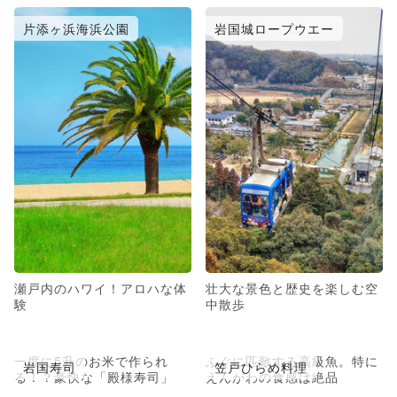
片添ヶ浜海浜公園
岩国城ロープウエー
瀬戸内のハワイ！アロハな体
壮大な景色と歴史を楽しむ空
験
中散歩
一度に5升のお米で作られ
ふぐに匹敵する高級魚。特に
岩国寿司
笠戸ひらめ料理
る！？豪快な「殿様寿司」
えんがわの食感は絶品