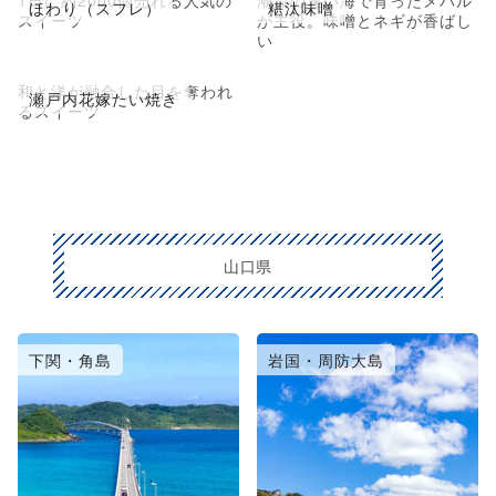
1日に約2000個売れる人気の
潮流の速い海で育ったメバル
ほわり（スフレ）
糂汰味噌
スイーツ
が主役。味噌とネギが香ばし
い
和と洋が融合した目を奪われ
瀬戸内花嫁たい焼き
るスイーツ
山口県
下関・角島
岩国・周防大島