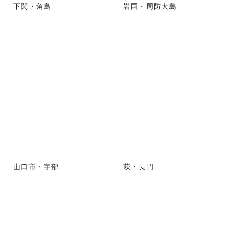
下関・角島
岩国・周防大島
山口市・宇部
萩・長門