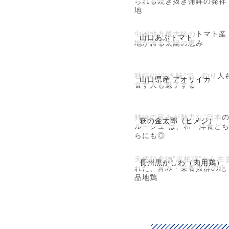
られる焼き抜き蒲鉾の発祥
地
中国地方最大級のトマト産
山口あぶトマト
地が誇る太陽の恵み
独特の“引き味”で、釣り人
山口県産 アオリイカ
食す人も魅了する
独特の旨みが魅力な”日本
萩の金太郎（ヒメジ）
ルージュ”は、和・洋食ど
らにも◎
天然記念物”黒柏鶏”から生
長州黒かしわ（肉用鶏）
れた、旨み・栄養抜群の絶
品地鶏