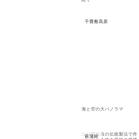
千畳敷高原
海と空の大パノラマ
山口県独自の伝統製法で作
萩蒲鉾