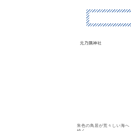
元乃隅神社
朱色の鳥居が荒々しい海へ
続く