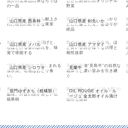
魚介の宝庫山口県ならでは
しさに納得の県オリジナル
の一品
野菜
江戸時代、殿様にも献上さ
透明感があって、しっかり
山口県産 西条柿
山口県産 剣先いか
れた橙色の艶やかな果実
とした歯ごたえ。姿造りが
絶品
も
刺身・煮付け・唐揚げと、
艶めくピンクの高級魚。ほ
山口県産 メバル
山口県産 アマダイ
心ほどける春の訪れを、味
ど良い甘みが様々な料理と
覚で堪能する
相性抜群
の
“早春の風物詩”で親しまれる
天然記念物”見島牛”の自然な
山口県産 シロウオ
見蘭牛
ち
淡水魚。名物はおどり食
霜降りと濃い旨みを引き継
い。
ぐ
ま
爽やかな香りとまろやかな
萩の地魚・ヒメジ”金太郎”の
長門ゆずきち（柑橘類）
OIL ROUGE オイル・ル
酸味。外皮の緑が美しい伝
オイル漬けは、ワインとの
ージュ 金太郎オイル漬け
統果樹
相性も抜群