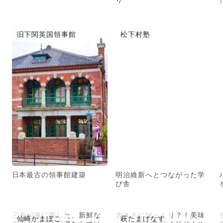
旧下関英国領事館
松下村塾
日本最古の領事館建築
明治維新へとつながった学
び舎
三方が海に面した、新鮮な
大きさにびっくり？！美味
仙崎かまぼこ
萩たまげなす