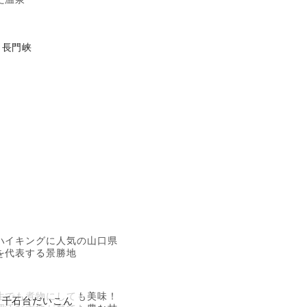
長門峡
ハイキングに人気の山口県
を代表する景勝地
生でも煮物にしても美味！
千石台だいこん