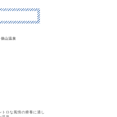
俵山温泉
レトロな風情の療養に適し
た温泉