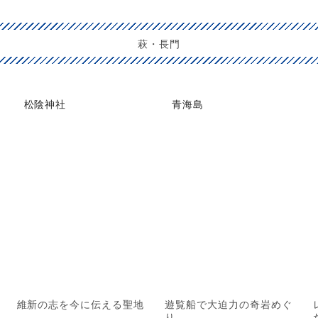
萩・長門
松陰神社
青海島
維新の志を今に伝える聖地
遊覧船で大迫力の奇岩めぐ
り