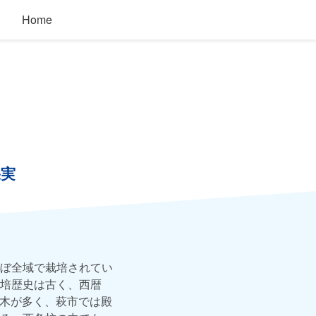
Home
果実
ぼ全域で栽培されてい
培歴史は古く、西暦
古木が多く、萩市では殿