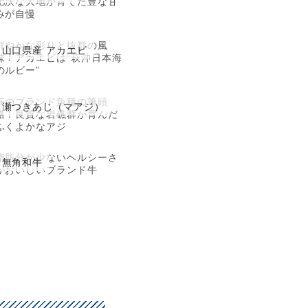
肥沃な大地が育てた豊な甘
みが自慢
鮮やかな彩りと抜群の風
山口県産 アカエビ
味！アカエビは“萩沖日本海
のルビー”
萩のブランド魚種の筆頭
瀬つきあじ（マアジ）
格！良質な岩礁群が育んだ
ふくよかなアジ
脂肪分が少ないヘルシーさ
無角和牛
がおいしいブランド牛