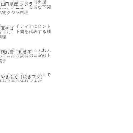
刺身、ステーキ、竜田揚
山口県産 クジラ
げ…、メニュー豊富な下関
名物クジラ料理
兵士のアイディアにヒント
瓦そば
を得た、下関を代表する麺
料理
春の淡雪を思わせるふわふ
阿わ雪（和菓子）
わで口溶け抜群の皇室献上
菓子
ふくの身をスナック感覚で
やきふく（焼きフグ）
味わう贅沢なおつまみ