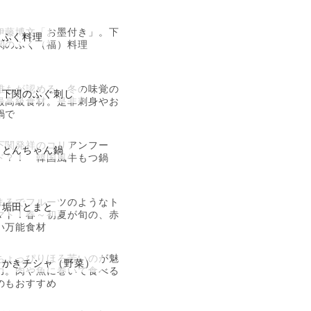
伊藤博文「お墨付き」。下
ふく料理
関のふく（福）料理
誰もが認める、冬の味覚の
下関のふぐ刺し
最高級食材。是非刺身やお
鍋で
下関発祥のコリアンフー
とんちゃん鍋
ド？！ 韓国風牛もつ鍋
まるでフルーツのようなト
垢田とまと
マト！春～初夏が旬の、赤
い万能食材
ちょっぴりほろ苦いのが魅
かきチシャ（野菜）
力。肉や魚に巻いて食べる
のもおすすめ