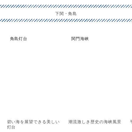
下関・角島
角島灯台
関門海峡
碧い海を展望できる美しい
潮流激しき歴史の海峡風景
灯台