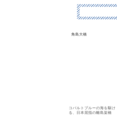
角島大橋
コバルトブルーの海を駆け
る、日本屈指の離島架橋