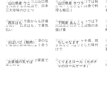
ふぐ、くじらと並ぶ山口県
春と書いても、山口では秋
山口県産 ウニ
山口県産 サワラ
を代表する水産品で、日本
が旬！くせがない白身で料
三大珍味のひとつ
理も幅広く
県内や関西方面からも評価
冬鍋の王様・アンコウは下
西京はも
下関産 あんこう
が高い「西京はも」で暑気
関漁港が日本でも屈指の水
払い
揚げ量
シャキシャキとして癖のな
苦味とシャキシャキ感、焼
おばいけ（鯨肉）
ちしゃなます
い食感が酢味噌によく合う
き魚をさっぱりとした味付
けで
山口県名物瓦そばが家庭で
栗よりおいしいカボチャで
お多福の瓦そば
くりまさロール（カボチ
楽しめる
つくったロールケーキ
ャのロールケーキ）