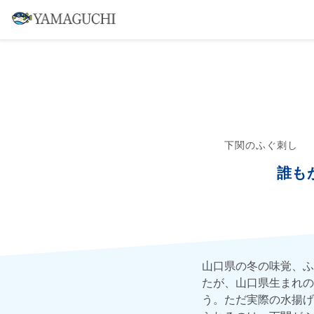
下関のふぐ刺し
誰も
山口県の冬の味覚、ふ
たが、山口県生まれの
う。ただ実際の水揚げ