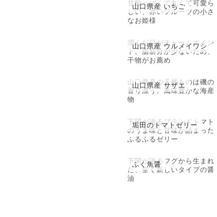
甘酸っぱくて丸くて可愛ら
山口県産 いちご
しい、赤いフルーツの小さ
なお姫様
潤んだ目がチャームポイン
山口県産 ウルメイワシ
ト。脂肪分が少ないため、
干物がお薦め
山口県産の天然ものは磯の
山口県産 サザエ
香り漂う、風味豊かな海産
物
下関が誇るブランドトマト
垢田のトマトゼリー
のうま味と甘味が詰まった
ふるふるゼリー
下関が誇るフグから生まれ
ふく魚醤
た、全く新しいタイプの醤
油